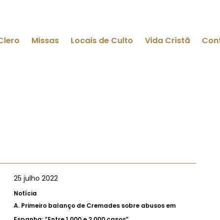
Clero
Missas
Locais de Culto
Vida Cristã
Con
25 julho 2022
Notícia
A.
Primeiro balanço de Cremades sobre abusos em
Espanha: “Entre 1.000 e 2.000 casos”