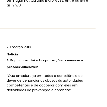
tem lugar no Auditório Isidro Alves, entre as 18h e
as 19h30
29 março 2019
Notícia
A.
Papa aprova lei sobre protecção de menores e
pessoas vulneráveis
“Que amadureça em todos a consciência do
dever de denunciar os abusos às autoridades
competentes e de cooperar com eles em
actividades de prevenção e combate”.