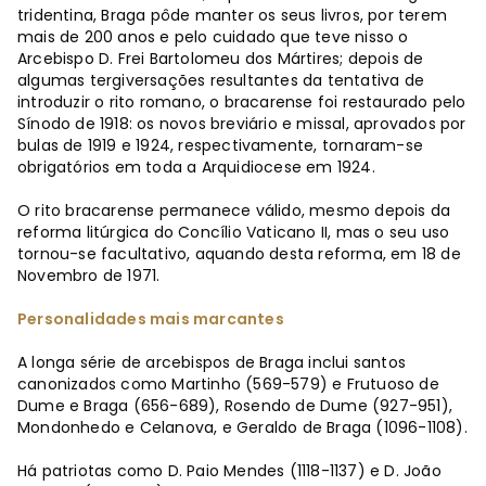
tridentina, Braga pôde manter os seus livros, por terem
mais de 200 anos e pelo cuidado que teve nisso o
Arcebispo D. Frei Bartolomeu dos Mártires; depois de
algumas tergiversações resultantes da tentativa de
introduzir o rito romano, o bracarense foi restaurado pelo
Sínodo de 1918: os novos breviário e missal, aprovados por
bulas de 1919 e 1924, respectivamente, tornaram-se
obrigatórios em toda a Arquidiocese em 1924.
O rito bracarense permanece válido, mesmo depois da
reforma litúrgica do Concílio Vaticano II, mas o seu uso
tornou-se facultativo, aquando desta reforma, em 18 de
Novembro de 1971.
Personalidades mais marcantes
A longa série de arcebispos de Braga inclui santos
canonizados como Martinho (569-579) e Frutuoso de
Dume e Braga (656-689), Rosendo de Dume (927-951),
Mondonhedo e Celanova, e Geraldo de Braga (1096-1108).
Há patriotas como D. Paio Mendes (1118-1137) e D. João