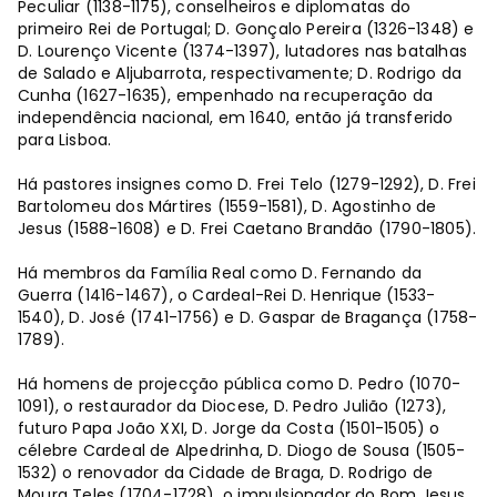
Peculiar (1138-1175), conselheiros e diplomatas do
primeiro Rei de Portugal; D. Gonçalo Pereira (1326-1348) e
D. Lourenço Vicente (1374-1397), lutadores nas batalhas
de Salado e Aljubarrota, respectivamente; D. Rodrigo da
Cunha (1627-1635), empenhado na recuperação da
independência nacional, em 1640, então já transferido
para Lisboa.
Há pastores insignes como D. Frei Telo (1279-1292), D. Frei
Bartolomeu dos Mártires (1559-1581), D. Agostinho de
Jesus (1588-1608) e D. Frei Caetano Brandão (1790-1805).
Há membros da Família Real como D. Fernando da
Guerra (1416-1467), o Cardeal-Rei D. Henrique (1533-
1540), D. José (1741-1756) e D. Gaspar de Bragança (1758-
1789).
Há homens de projecção pública como D. Pedro (1070-
1091), o restaurador da Diocese, D. Pedro Julião (1273),
futuro Papa João XXI, D. Jorge da Costa (1501-1505) o
célebre Cardeal de Alpedrinha, D. Diogo de Sousa (1505-
1532) o renovador da Cidade de Braga, D. Rodrigo de
Moura Teles (1704-1728), o impulsionador do Bom Jesus