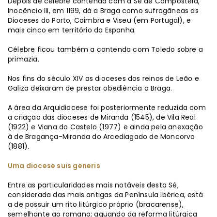
Depois de célebre contenda com a Sé de Compostela,
Inocêncio III, em 1199, dá a Braga como sufragâneas as
Dioceses do Porto, Coimbra e Viseu (em Portugal), e
mais cinco em território da Espanha.
Célebre ficou também a contenda com Toledo sobre a
primazia.
Nos fins do século XIV as dioceses dos reinos de Leão e
Galiza deixaram de prestar obediência a Braga.
A área da Arquidiocese foi posteriormente reduzida com
a criação das dioceses de Miranda (1545), de Vila Real
(1922) e Viana do Castelo (1977) e ainda pela anexação
à de Bragança-Miranda do Arcediagado de Moncorvo
(1881).
Uma diocese suis generis
Entre as particularidades mais notáveis desta Sé,
considerada das mais antigas da Península Ibérica, está
a de possuir um rito litúrgico próprio (bracarense),
semelhante ao romano; aquando da reforma litúrgica