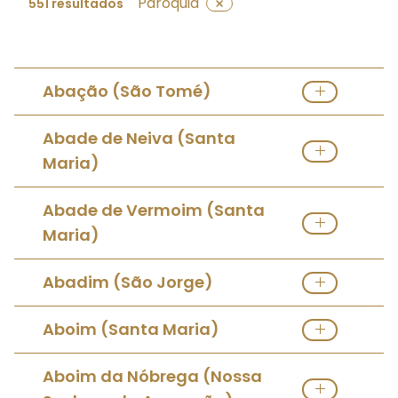
Paróquia
551 resultados
Abação (São Tomé)
Orago:
São Tomé
Abade de Neiva (Santa
Pároco(s):
Padre
José Manuel da Costa Teixeira
Maria)
Ver Paróquia
Orago:
Santa Maria
Abade de Vermoim (Santa
Pároco(s):
Padre
Victor Manuel Gonçalves Ferros, CSsp
Maria)
Ver Paróquia
Orago:
Santa Maria
Abadim (São Jorge)
Pároco(s):
Padre
Manuel António de Sá Lopes
Orago:
São Jorge
Aboim (Santa Maria)
Ver Paróquia
Pároco(s):
Padre
José Augusto Gomes Ribeiro
Orago:
Santa Maria
Aboim da Nóbrega (Nossa
Ver Paróquia
Pároco(s):
Padre
José Carlos Ferreira Pereira