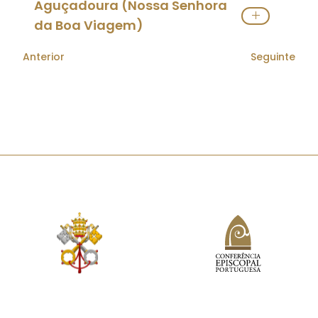
Aguçadoura (Nossa Senhora
Pároco(s):
Padre
Elias Amaral
da Boa Viagem)
Ver Paróquia
Orago:
Nossa Senhora da Boa Viagem
Anterior
Seguinte
Pároco(s):
Padre
Paulo Sérgio Rodrigues da Silva
Ver Paróquia