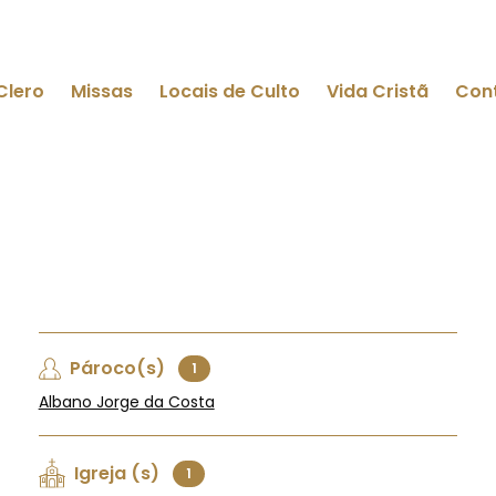
Clero
Missas
Locais de Culto
Vida Cristã
Con
Pároco(s)
1
Albano Jorge da Costa
Igreja (s)
1