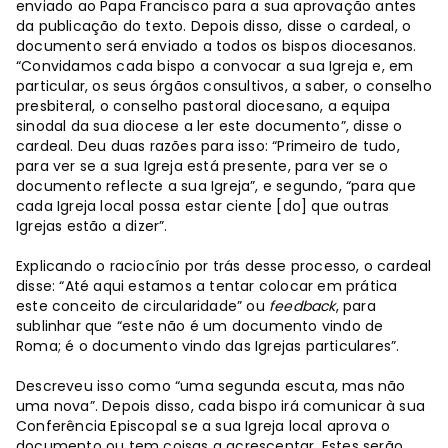
enviado ao Papa Francisco para a sua aprovação antes
da publicação do texto. Depois disso, disse o cardeal, o
documento será enviado a todos os bispos diocesanos.
“Convidamos cada bispo a convocar a sua Igreja e, em
particular, os seus órgãos consultivos, a saber, o conselho
presbiteral, o conselho pastoral diocesano, a equipa
sinodal da sua diocese a ler este documento”, disse o
cardeal. Deu duas razões para isso: “Primeiro de tudo,
para ver se a sua Igreja está presente, para ver se o
documento reflecte a sua Igreja”, e segundo, “para que
cada Igreja local possa estar ciente [do] que outras
Igrejas estão a dizer”.
Explicando o raciocínio por trás desse processo, o cardeal
disse: “Até aqui estamos a tentar colocar em prática
este conceito de circularidade” ou
feedback
, para
sublinhar que “este não é um documento vindo de
Roma; é o documento vindo das Igrejas particulares”.
Descreveu isso como “uma segunda escuta, mas não
uma nova”. Depois disso, cada bispo irá comunicar à sua
Conferência Episcopal se a sua Igreja local aprova o
documento ou tem coisas a acrescentar. Estes serão