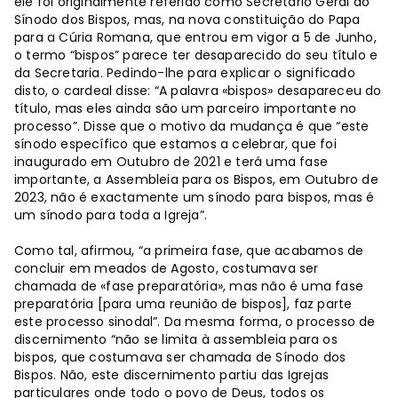
ele foi originalmente referido como Secretário Geral do
Sínodo dos Bispos, mas, na nova constituição do Papa
para a Cúria Romana, que entrou em vigor a 5 de Junho,
o termo “bispos” parece ter desaparecido do seu título e
da Secretaria. Pedindo-lhe para explicar o significado
disto, o cardeal disse: “A palavra «bispos» desapareceu do
título, mas eles ainda são um parceiro importante no
processo”. Disse que o motivo da mudança é que “este
sínodo específico que estamos a celebrar, que foi
inaugurado em Outubro de 2021 e terá uma fase
importante, a Assembleia para os Bispos, em Outubro de
2023, não é exactamente um sínodo para bispos, mas é
um sínodo para toda a Igreja”.
Como tal, afirmou, “a primeira fase, que acabamos de
concluir em meados de Agosto, costumava ser
chamada de «fase preparatória», mas não é uma fase
preparatória [para uma reunião de bispos], faz parte
este processo sinodal”. Da mesma forma, o processo de
discernimento “não se limita à assembleia para os
bispos, que costumava ser chamada de Sínodo dos
Bispos. Não, este discernimento partiu das Igrejas
particulares onde todo o povo de Deus, todos os