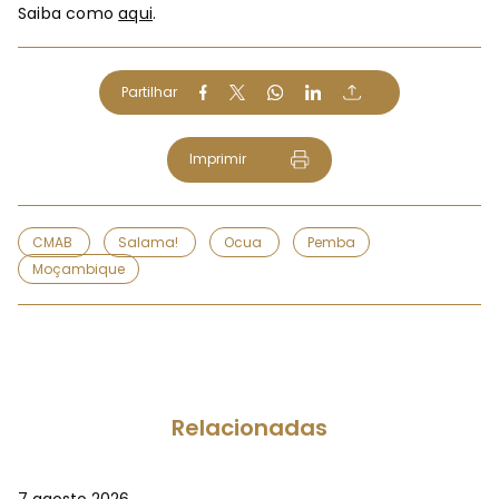
Saiba como
aqui
.
Partilhar
Imprimir
CMAB
Salama!
Ocua
Pemba
Moçambique
Relacionadas