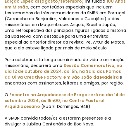
Edição Especial (agosto/setembro)
intitulada
100 Anos
em Missão
, com conteúdos especiais que incluem:
testemunhos de três comunidades da SMBN em Portugal
(Cernache do Bonjardim, Valadares e Cucujães) e dos
missionários em Moçambique, Angola, Brasil e Japão;
uma retrospectiva das principais figuras ligadas à história
da Boa Nova, com destaque para uma entrevista
especial ao anterior diretor da revista, Pe. Artur de Matos,
que a ela esteve ligado por mais de meio século.
Para celebrar esta longa caminhada de vida e animação
missionária, decorrerá uma
Sessão Comemorativa, no
dia 12 de outubro de 2024, às 15h, na Sala dos Fornos
da Oliva Creative Factory, em São João da Madeira
e
encontros com assinantes, leitores e amigos, por região.
O
Encontro na Arquidiocese de Braga será no dia 14 de
setembro 2024, às 15h00, no Centro Pastoral
Arquidiocesano
(Rua S. Domingos, 94B)
A SMBN convida todos/as a estarem presentes e a
divulgar o Jubileu Centenário da Boa Nova.