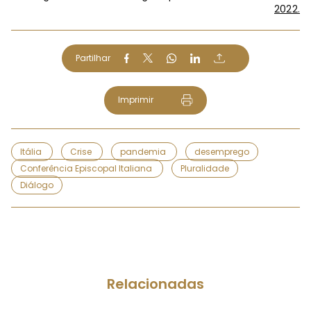
2022.
Partilhar
Imprimir
Itália
Crise
pandemia
desemprego
Conferência Episcopal Italiana
Pluralidade
Diálogo
Relacionadas