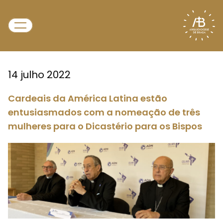
14 julho 2022
Cardeais da América Latina estão
entusiasmados com a nomeação de três
mulheres para o Dicastério para os Bispos