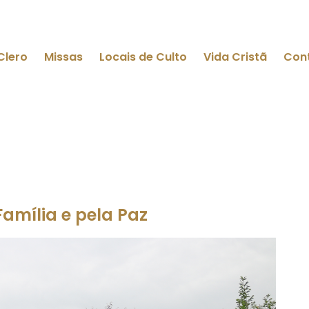
Clero
Missas
Locais de Culto
Vida Cristã
Con
mília e pela Paz