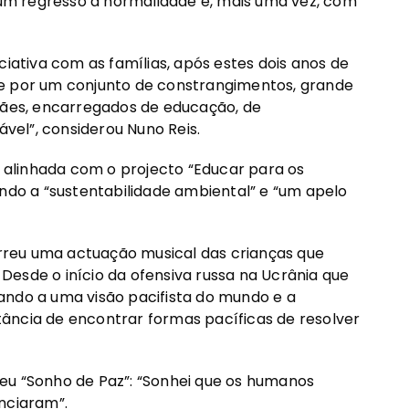
é um regresso à normalidade e, mais uma vez, com
ciativa com as famílias, após estes dois anos de
 e por um conjunto de constrangimentos, grande
 mães, encarregados de educação, de
ável”, considerou Nuno Reis.
á alinhada com o projecto “Educar para os
ando a “sustentabilidade ambiental” e “um apelo
correu uma actuação musical das crianças que
esde o início da ofensiva russa na Ucrânia que
ando a uma visão pacifista do mundo e a
ância de encontrar formas pacíficas de resolver
eu “Sonho de Paz”: “Sonhei que os humanos
nciaram”.