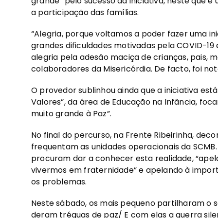
grande” pelo sucesso da iniciativa, neste que 
a participação das famílias.
“Alegria, porque voltamos a poder fazer uma ini
grandes dificuldades motivadas pela COVID-19
alegria pela adesão maciça de crianças, pais,
colaboradores da Misericórdia. De facto, foi not
O provedor sublinhou ainda que a iniciativa est
Valores”, da área de Educação na Infância, foc
muito grande à Paz”.
No final do percurso, na Frente Ribeirinha, de
frequentam as unidades operacionais da SCMB. D
procuram dar a conhecer esta realidade, “apel
vivermos em fraternidade” e apelando à import
os problemas.
Neste sábado, os mais pequeno partilharam o s
deram tréguas de paz/ E com elas a guerra sile