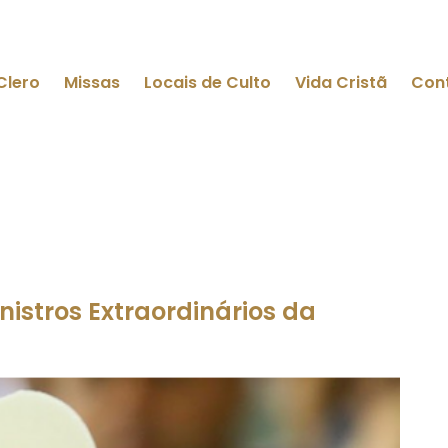
Clero
Missas
Locais de Culto
Vida Cristã
Con
stros Extraordinários da