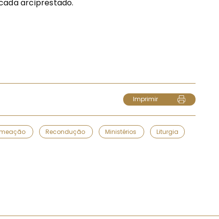
cada arciprestado.
Imprimir
omeação
Recondução
Ministérios
Liturgia