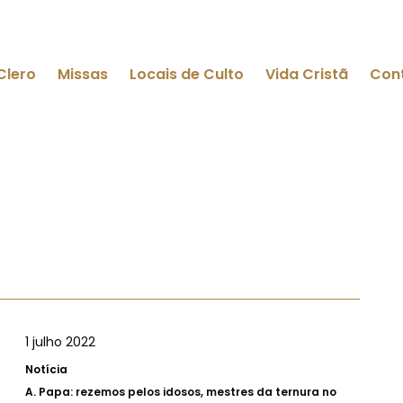
Clero
Missas
Locais de Culto
Vida Cristã
Con
1 julho 2022
Notícia
A.
Papa: rezemos pelos idosos, mestres da ternura no