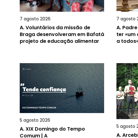
7 agosto 2026
7 agosto 
A.
Voluntários da missão de
A.
Padre
Braga desenvolveram em Bafatá
ter «um
projeto de educação alimentar
a todos
5 agosto 2026
5 agosto 
A.
XIX Domingo do Tempo
A.
Arceb
Comum | A