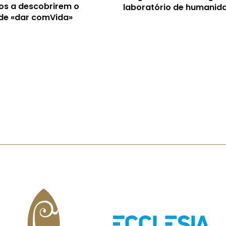
os a descobrirem o
laboratório de humanid
 de «dar comVida»