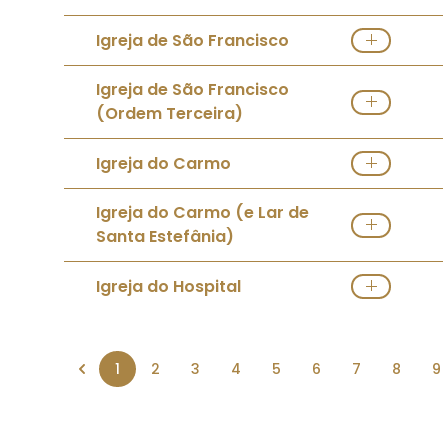
Ver Igreja
Direções
Igreja de São Francisco
Ver Igreja
Direções
Igreja de São Francisco
(Ordem Terceira)
Ver Igreja
Igreja do Carmo
Ver Igreja
Igreja do Carmo (e Lar de
Santa Estefânia)
Ver Igreja
Igreja do Hospital
Ver Igreja
Direções
1
2
3
4
5
6
7
8
9