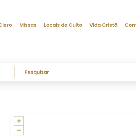
Clero
Missas
Locais de Culto
Vida Cristã
Con
+
−