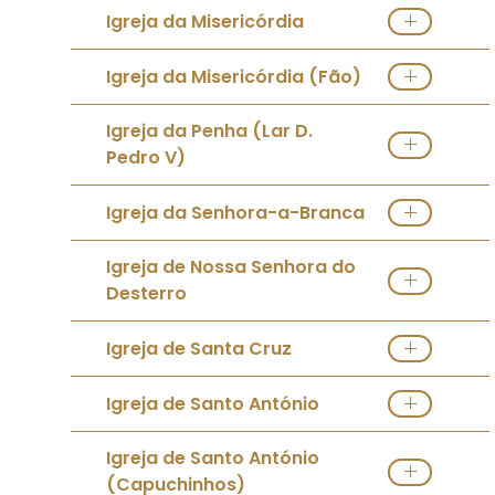
Ver Igreja
Direções
Igreja da Misericórdia
Ver Igreja
Direções
Igreja da Misericórdia (Fão)
Ver Igreja
Direções
Igreja da Penha (Lar D.
Pedro V)
Ver Igreja
Direções
Igreja da Senhora-a-Branca
Ver Igreja
Direções
Igreja de Nossa Senhora do
Desterro
Ver Igreja
Direções
Igreja de Santa Cruz
Ver Igreja
Direções
Igreja de Santo António
Ver Igreja
Igreja de Santo António
(Capuchinhos)