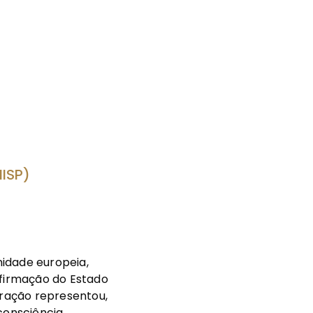
NISP)
nidade europeia,
afirmação do Estado
aração representou,
consciência,