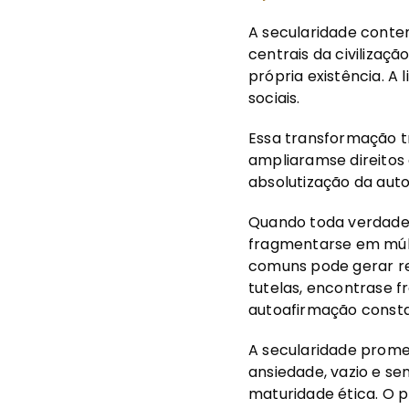
A secularidade cont
centrais da civilizaç
própria existência. A 
sociais.
Essa transformação tr
ampliaramse direitos c
absolutização da aut
Quando toda verdade é
fragmentarse em múlti
comuns pode gerar rela
tutelas, encontrase
autoafirmação consta
A secularidade prom
ansiedade, vazio e s
maturidade ética. O p