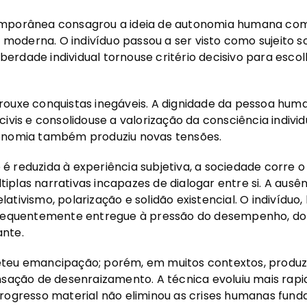
emporânea consagrou a ideia de autonomia humana com
ão moderna. O indivíduo passou a ser visto como sujeito 
liberdade individual tornouse critério decisivo para escol
ouxe conquistas inegáveis. A dignidade da pessoa huma
ivis e consolidouse a valorização da consciência individ
onomia também produziu novas tensões.
 reduzida à experiência subjetiva, a sociedade corre o 
plas narrativas incapazes de dialogar entre si. A ausên
tivismo, polarização e solidão existencial. O indivíduo,
 frequentemente entregue à pressão do desempenho, d
nte.
eteu emancipação; porém, em muitos contextos, produ
ensação de desenraizamento. A técnica evoluiu mais rap
rogresso material não eliminou as crises humanas fund