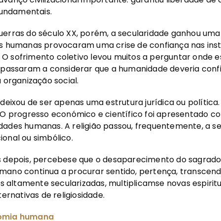
 fundamentais.
uerras do século XX, porém, a secularidade ganhou um
s humanas provocaram uma crise de confiança nas instit
as. O sofrimento coletivo levou muitos a perguntar onde
s passaram a considerar que a humanidade deveria conf
 organização social.
 deixou de ser apenas uma estrutura jurídica ou polític
 O progresso económico e científico foi apresentado c
dades humanas. A religião passou, frequentemente, a se
onal ou simbólico.
s depois, percebese que o desaparecimento do sagrad
mano continua a procurar sentido, pertença, transcend
altamente secularizadas, multiplicamse novas espiritu
ternativas de religiosidade.
nomia humana