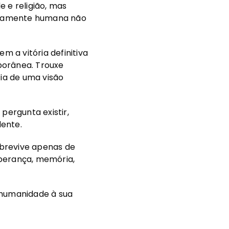
 e religião, mas
iramente humana não
m a vitória definitiva
mporânea. Trouxe
cia de uma visão
pergunta existir,
dente.
obrevive apenas de
sperança, memória,
 humanidade à sua