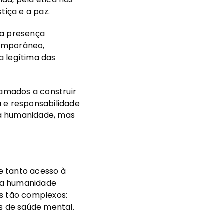
iça e a paz.
ma presença
temporâneo,
a legítima das
hamados a construir
a e responsabilidade
da humanidade, mas
e tanto acesso à
a a humanidade
is tão complexos:
es de saúde mental.