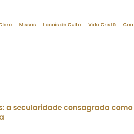
Clero
Missas
Locais de Culto
Vida Cristã
Con
s: a secularidade consagrada como 
ia