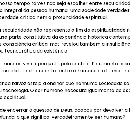
nosso tempo talvez não seja escolher entre secularidade
ão integral da pessoa humana. Uma sociedade verdade
berdade crítica nem a profundidade espiritual.
 secularidade não representa o fim da espiritualidade ne
rnouse parte constitutiva da experiência histórica conte
 e consciência crítica, mas revelou também a insuficiên
u tecnocrática da existência.
permanece viva a pergunta pelo sentido. E enquanto essa 
possibilidade do encontro entre o humano e o transcen
ânea talvez esteja a ensinar que nenhuma sociedade s
ou tecnologia. O ser humano necessita igualmente de e
 espiritual.
e de encerrar a questão de Deus, acabou por devolver a
funda: o que significa, verdadeiramente, ser humano?