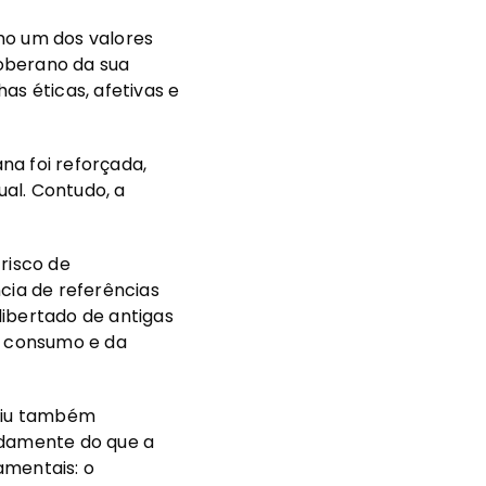
o um dos valores
soberano da sua
has éticas, afetivas e
na foi reforçada,
ual. Contudo, a
risco de
cia de referências
 libertado de antigas
o consumo e da
ziu também
idamente do que a
amentais: o