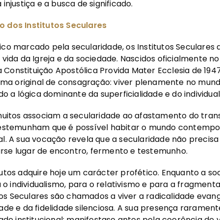
 injustiça e a busca de significado.
o dos Institutos Seculares
rico marcado pela secularidade, os Institutos Secular
 vida da Igreja e da sociedade. Nascidos oficialmente no
Constituição Apostólica Provida Mater Ecclesia de 1947,
ma original de consagração: viver plenamente no mun
a lógica dominante da superficialidade e do individual
itos associam a secularidade ao afastamento do tran
s testemunham que é possível habitar o mundo contem
al. A sua vocação revela que a secularidade não precisa 
rse lugar de encontro, fermento e testemunho.
tutos adquire hoje um carácter profético. Enquanto a s
o individualismo, para o relativismo e para a fragmen
os Seculares são chamados a viver a radicalidade evang
dade e da fidelidade silenciosa. A sua presença raramen
dade institucional; manifestase antes pela coerência de v