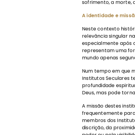
sofrimento, a morte, a
A identidade e missã
Neste contexto histó
relevância singular na
especialmente após a 
representam uma for
mundo apenas segundo 
Num tempo em que mu
Institutos Seculare
profundidade espiritu
Deus, mas pode torna
A missão destes insti
frequentemente para 
membros dos Institut
discrição, da proximi
poder ou pela visibili