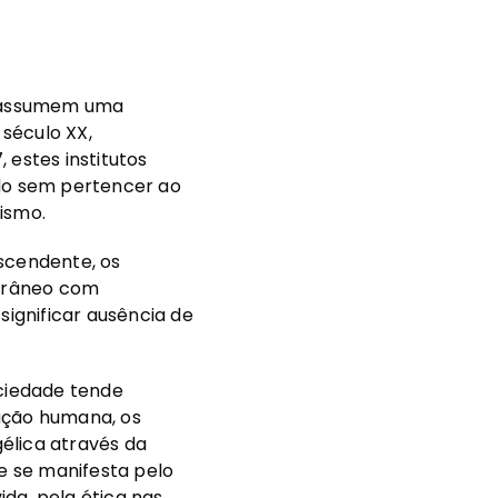
es assumem uma
 século XX,
 estes institutos
do sem pertencer ao
ismo.
scendente, os
porâneo com
significar ausência de
ociedade tende
tação humana, os
élica através da
te se manifesta pelo
ida, pela ética nas