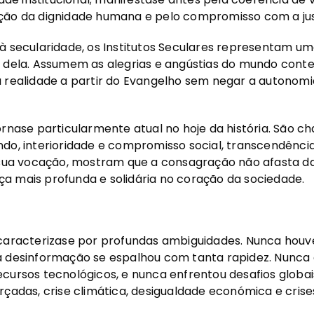
ção da dignidade humana e pelo compromisso com a just
 à secularidade, os Institutos Seculares representam u
o dela. Assumem as alegrias e angústias do mundo con
 realidade a partir do Evangelho sem negar a autonomi
ornase particularmente atual no hoje da história. São c
do, interioridade e compromisso social, transcendênci
a sua vocação, mostram que a consagração não afasta 
a mais profunda e solidária no coração da sociedade.
 caracterizase por profundas ambiguidades. Nunca houv
a desinformação se espalhou com tanta rapidez. Nunc
cursos tecnológicos, e nunca enfrentou desafios globa
rçadas, crise climática, desigualdade económica e cris