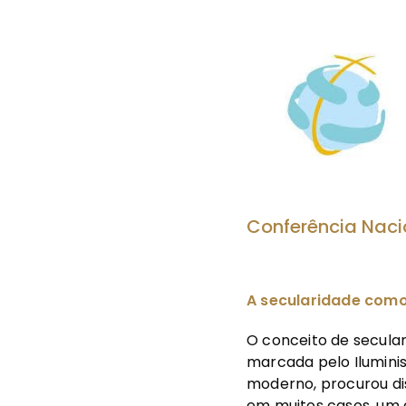
Conferência Nacio
A secularidade como
O conceito de secula
marcada pelo Iluminis
moderno, procurou dis
em muitos casos, um a