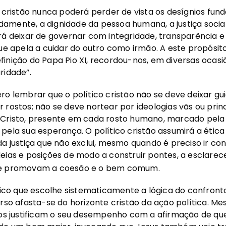
o cristão nunca poderá perder de vista os desígnios fu
amente, a dignidade da pessoa humana, a justiça social
rá deixar de governar com integridade, transparência e
que apela a cuidar do outro como irmão. A este propósito
inição do Papa Pio XI, recordou-nos, em diversas ocasiõe
ridade”.
ro lembrar que o político cristão não se deve deixar gui
 rostos; não se deve nortear por ideologias vãs ou princ
Cristo, presente em cada rosto humano, marcado pela s
pela sua esperança. O político cristão assumirá a étic
da justiça que não exclui, mesmo quando é preciso ir con
eias e posições de modo a construir pontes, a esclarece
ue promovam a coesão e o bem comum.
ítico que escolhe sistematicamente a lógica do confront
urso afasta-se do horizonte cristão da ação política. 
ios justificam o seu desempenho com a afirmação de que