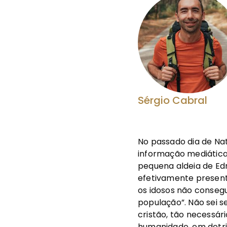
Sérgio Cabral
No passado dia de Nat
informação mediática
pequena aldeia de Edr
efetivamente presente
os idosos não conseg
população”. Não sei s
cristão, tão necessár
humanidade, em detri