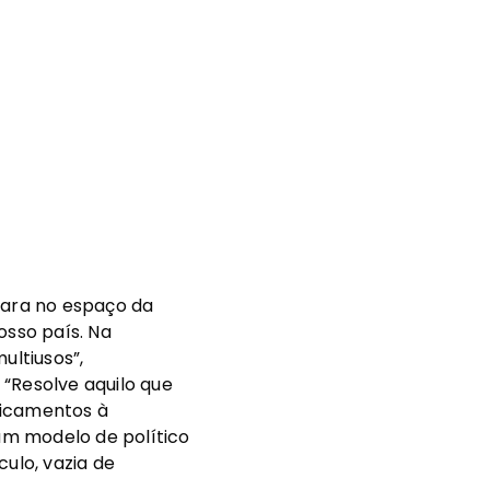
rara no espaço da
sso país. Na
ultiusos”,
“Resolve aquilo que
dicamentos à
num modelo de político
ulo, vazia de