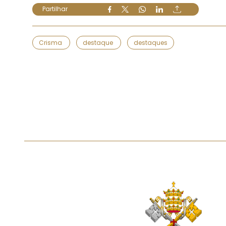
Partilhar
Crisma
destaque
destaques