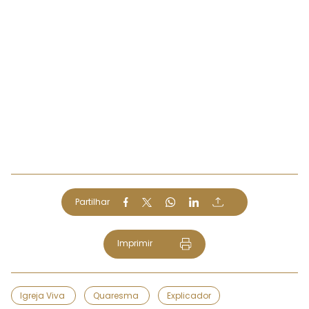
Partilhar
Imprimir
Igreja Viva
Quaresma
Explicador