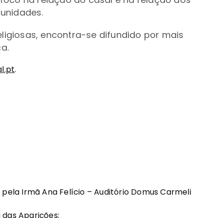
munidades.
eligiosas, encontra-se difundido por mais
ca.
l.pt
.
 pela Irmã Ana Felício – Auditório Domus Carmeli
 das Aparições;