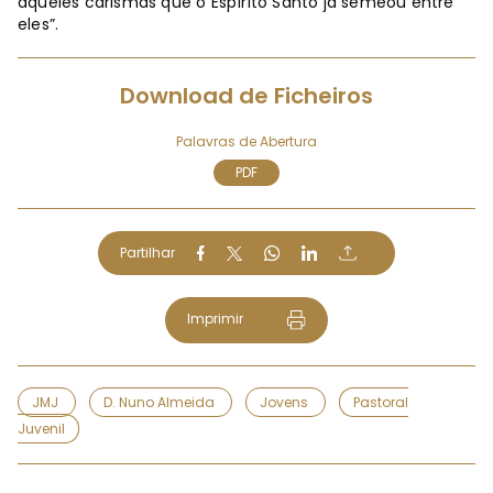
aqueles carismas que o Espírito Santo já semeou entre
eles”.
Download de Ficheiros
Palavras de Abertura
PDF
Partilhar
Imprimir
JMJ
D. Nuno Almeida
Jovens
Pastoral
Juvenil