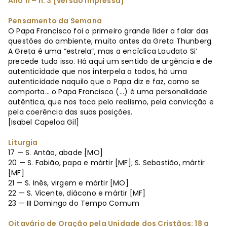
Ano 11 – n. 3 [versão impressa]
Pensamento da Semana
O Papa Francisco foi o primeiro grande líder a falar das
questões do ambiente, muito antes da Greta Thunberg.
A Greta é uma “estrela”, mas a encíclica Laudato Si’
precede tudo isso. Há aqui um sentido de urgência e de
autenticidade que nos interpela a todos, há uma
autenticidade naquilo que o Papa diz e faz, como se
comporta… o Papa Francisco (...) é uma personalidade
autêntica, que nos toca pelo realismo, pela convicção e
pela coerência das suas posições.
[Isabel Capeloa Gil]
Liturgia
17 — S. Antão, abade [MO]
20 — S. Fabião, papa e mártir [MF]; S. Sebastião, mártir
[MF]
21 — S. Inês, virgem e mártir [MO]
22 — S. Vicente, diácono e mártir [MF]
23 — III Domingo do Tempo Comum
Oitavário de Oração pela Unidade dos Cristãos: 18 a