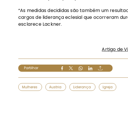
“As medidas decididas são também um resulta
cargos de liderança eclesial que ocorreram dur
esclarece Lackner.
Artigo de V
Partilhar
Mulheres
Austria
Liderança
Igreja