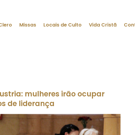
Clero
Missas
Locais de Culto
Vida Cristã
Con
ustria: mulheres irão ocupar
s de liderança