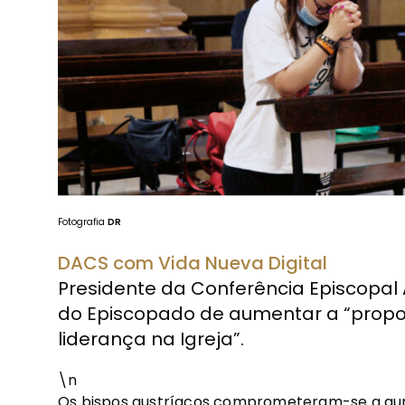
Fotografia
DR
DACS com Vida Nueva Digital
Presidente da Conferência Episcopal
do Episcopado de aumentar a “prop
liderança na Igreja”.
\n
Os bispos austríacos comprometeram-se a au