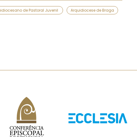
idiocesano de Pastoral Juvenil
Arquidiocese de Braga