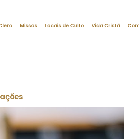
Clero
Missas
Locais de Culto
Vida Cristã
Con
mações