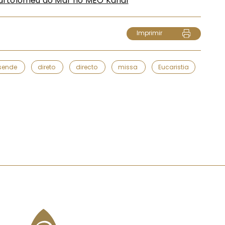
Imprimir
sende
direto
directo
missa
Eucaristia