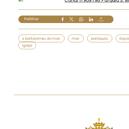
Partilhar
s bartolomeu do mar
mar
paróquia
Espo
Igreja