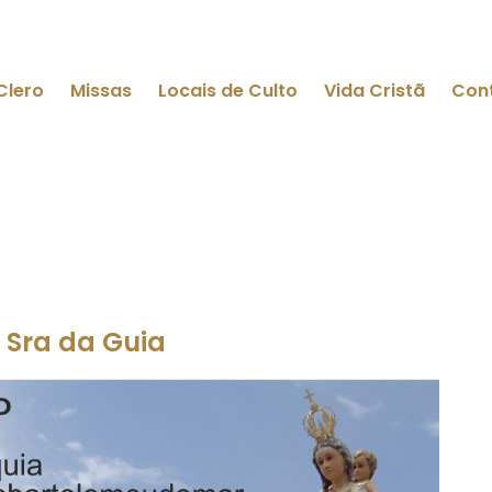
Clero
Missas
Locais de Culto
Vida Cristã
Con
à Sra da Guia