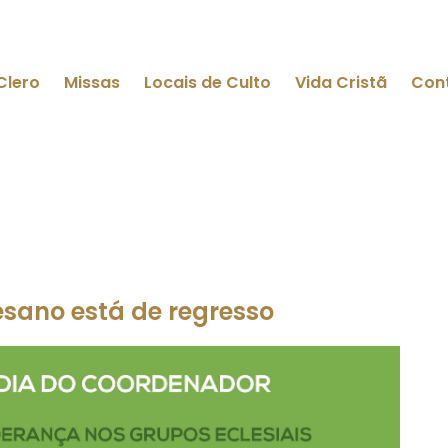
Clero
Missas
Locais de Culto
Vida Cristã
Con
sano está de regresso