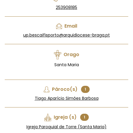
253908185
Email
up.bescaifisporto@arquidiocese-braga.pt
Orago
Santa Maria
Pároco(s)
1
Tiago Aparício Simões Barbosa
Igreja (s)
1
Igreja Paroquial de Torre (Santa Maria)