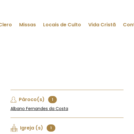
Clero
Missas
Locais de Culto
Vida Cristã
Con
Pároco(s)
1
Albano Fernandes da Costa
Igreja (s)
1