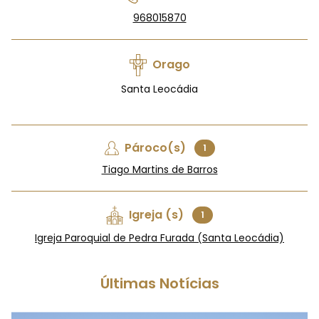
968015870
Orago
Santa Leocádia
Pároco(s)
1
Tiago Martins de Barros
Igreja (s)
1
Igreja Paroquial de Pedra Furada (Santa Leocádia)
Últimas Notícias