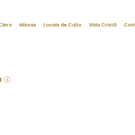
Clero
Missas
Locais de Culto
Vida Cristã
Con
a