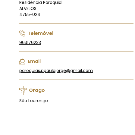
Residência Paroquial
ALVELOS
4755-024
Telemóvel
963176233
Email
paroquias.ppaulojorge@gmail.com
Orago
São Lourenço