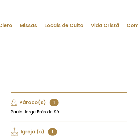
Clero
Missas
Locais de Culto
Vida Cristã
Con
Pároco(s)
1
Paulo Jorge Brás de Sá
Igreja (s)
1