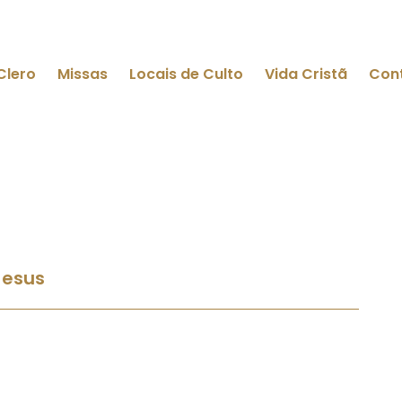
Clero
Missas
Locais de Culto
Vida Cristã
Con
Jesus