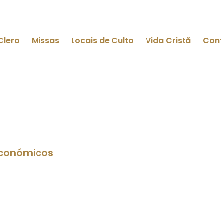
Clero
Missas
Locais de Culto
Vida Cristã
Con
Económicos