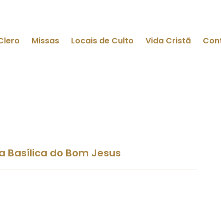
Clero
Missas
Locais de Culto
Vida Cristã
Con
 a Basílica do Bom Jesus