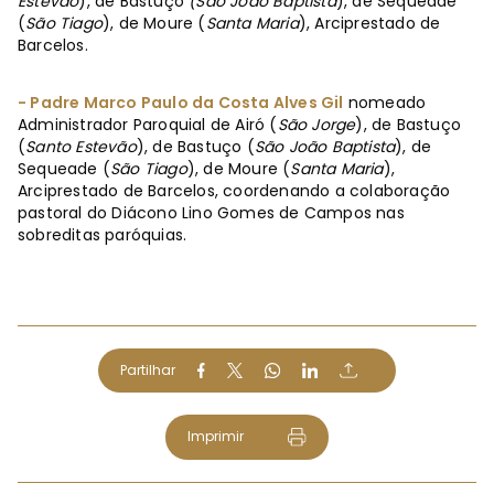
Estevão
), de Bastuço
(São João Baptista
), de Sequeade
(
São Tiago
), de Moure (
Santa Maria
), Arciprestado de
Barcelos.
- Padre Marco Paulo da Costa Alves Gil
nomeado
Administrador Paroquial de Airó (
São Jorge
), de Bastuço
(
Santo Estevão
), de Bastuço (
São João Baptista
), de
Sequeade (
São Tiago
), de Moure (
Santa Maria
),
Arciprestado de Barcelos, coordenando a colaboração
pastoral do Diácono Lino Gomes de Campos nas
sobreditas paróquias.
Partilhar
Imprimir