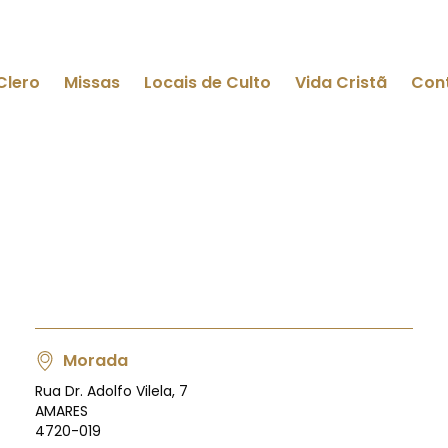
Clero
Missas
Locais de Culto
Vida Cristã
Con
Morada
Rua Dr. Adolfo Vilela, 7
AMARES
4720-019