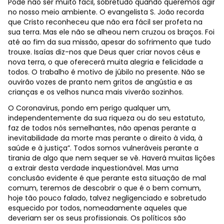
Pode não ser muito fácil, sobretudo quando queremos agir
no nosso meio ambiente. O evangelista S. João recorda
que Cristo reconheceu que não era fácil ser profeta na
sua terra. Mas ele não se alheou nem cruzou os braços. Foi
até ao fim da sua missão, apesar do sofrimento que tudo
trouxe. Isaías diz-nos que Deus quer criar novos céus e
nova terra, o que oferecerá muita alegria e felicidade a
todos. O trabalho é motivo de júbilo no presente. Não se
ouvirão vozes de pranto nem gritos de angústia e as
crianças e os velhos nunca mais viverão sozinhos.
O Coronavirus, pondo em perigo qualquer um,
independentemente da sua riqueza ou do seu estatuto,
faz de todos nós semelhantes, não apenas perante a
inevitabilidade da morte mas perante o direito à vida, à
saúde e à justiça”. Todos somos vulneráveis perante a
tirania de algo que nem sequer se vê. Haverá muitas lições
a extrair desta verdade inquestionável. Mas uma
conclusão evidente é que perante esta situação de mal
comum, teremos de descobrir o que é o bem comum,
hoje tão pouco falado, talvez negligenciado e sobretudo
esquecido por todos, nomeadamente aqueles que
deveriam ser os seus profissionais. Os políticos são