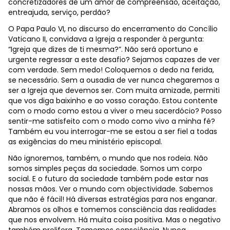
concretizadores de um amor de compreensão, aceitação,
entreajuda, serviço, perdão?
O Papa Paulo VI, no discurso do encerramento do Concílio
Vaticano II, convidava a Igreja a responder à pergunta:
“Igreja que dizes de ti mesma?”. Não será oportuno e
urgente regressar a este desafio? Sejamos capazes de ver
com verdade. Sem medo! Coloquemos o dedo na ferida,
se necessário. Sem a ousadia de ver nunca chegaremos a
ser a Igreja que devemos ser. Com muita amizade, permiti
que vos diga baixinho e ao vosso coração. Estou contente
com o modo como estou a viver o meu sacerdócio? Posso
sentir-me satisfeito com o modo como vivo a minha fé?
Também eu vou interrogar-me se estou a ser fiel a todas
as exigências do meu ministério episcopal.
Não ignoremos, também, o mundo que nos rodeia. Não
somos simples peças da sociedade. Somos um corpo
social. E o futuro da sociedade também pode estar nas
nossas mãos. Ver o mundo com objectividade. Sabemos
que não é fácil! Há diversas estratégias para nos enganar.
Abramos os olhos e tomemos consciência das realidades
que nos envolvem. Há muita coisa positiva. Mas o negativo