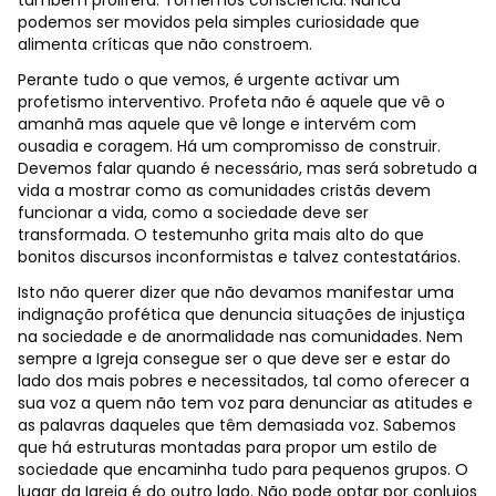
também prolifera. Tomemos consciência. Nunca
podemos ser movidos pela simples curiosidade que
alimenta críticas que não constroem.
Perante tudo o que vemos, é urgente activar um
profetismo interventivo. Profeta não é aquele que vê o
amanhã mas aquele que vê longe e intervém com
ousadia e coragem. Há um compromisso de construir.
Devemos falar quando é necessário, mas será sobretudo a
vida a mostrar como as comunidades cristãs devem
funcionar a vida, como a sociedade deve ser
transformada. O testemunho grita mais alto do que
bonitos discursos inconformistas e talvez contestatários.
Isto não querer dizer que não devamos manifestar uma
indignação profética que denuncia situações de injustiça
na sociedade e de anormalidade nas comunidades. Nem
sempre a Igreja consegue ser o que deve ser e estar do
lado dos mais pobres e necessitados, tal como oferecer a
sua voz a quem não tem voz para denunciar as atitudes e
as palavras daqueles que têm demasiada voz. Sabemos
que há estruturas montadas para propor um estilo de
sociedade que encaminha tudo para pequenos grupos. O
lugar da Igreja é do outro lado. Não pode optar por conluios