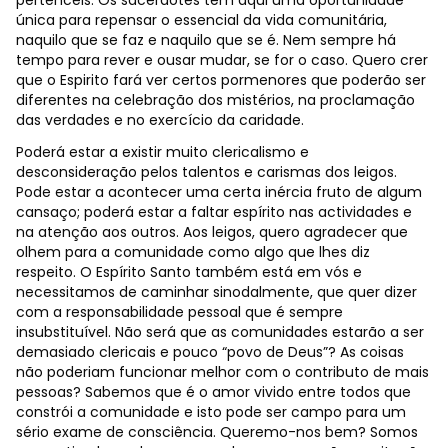
pertenceis. Os sacerdotes têm aqui uma oportunidade
única para repensar o essencial da vida comunitária,
naquilo que se faz e naquilo que se é. Nem sempre há
tempo para rever e ousar mudar, se for o caso. Quero crer
que o Espirito fará ver certos pormenores que poderão ser
diferentes na celebração dos mistérios, na proclamação
das verdades e no exercício da caridade.
Poderá estar a existir muito clericalismo e
desconsideração pelos talentos e carismas dos leigos.
Pode estar a acontecer uma certa inércia fruto de algum
cansaço; poderá estar a faltar espírito nas actividades e
na atenção aos outros. Aos leigos, quero agradecer que
olhem para a comunidade como algo que lhes diz
respeito. O Espírito Santo também está em vós e
necessitamos de caminhar sinodalmente, que quer dizer
com a responsabilidade pessoal que é sempre
insubstituível. Não será que as comunidades estarão a ser
demasiado clericais e pouco “povo de Deus”? As coisas
não poderiam funcionar melhor com o contributo de mais
pessoas? Sabemos que é o amor vivido entre todos que
constrói a comunidade e isto pode ser campo para um
sério exame de consciência. Queremo-nos bem? Somos