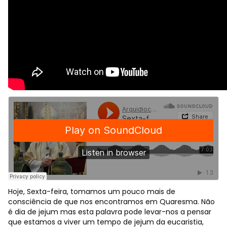
Hoje, Sexta-feira, tomamos um pouco mais de
consciência de que nos encontramos em Quaresma. Não
é dia de jejum mas esta palavra pode levar-nos a pensar
que estamos a viver um tempo de jejum da eucaristia,